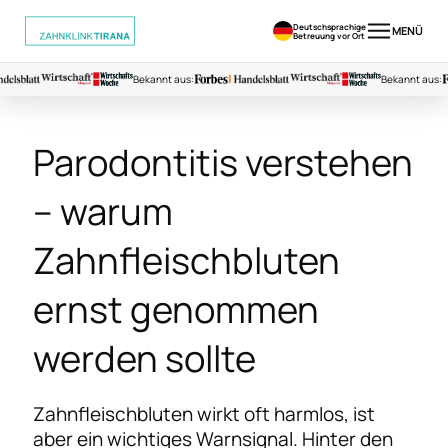
Deutschsprachige
MENÜ
Betreuung vor Ort
Bekannt aus:
Bekannt aus:
Parodontitis verstehen
– warum
Zahnfleischbluten
ernst genommen
werden sollte
Zahnfleischbluten wirkt oft harmlos, ist
aber ein wichtiges Warnsignal. Hinter den