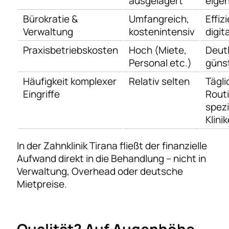
ausgelagert
eige
Bürokratie &
Umfangreich,
Effiz
Verwaltung
kostenintensiv
digita
Praxisbetriebskosten
Hoch (Miete,
Deutl
Personal etc.)
güns
Häufigkeit komplexer
Relativ selten
Tägli
Eingriffe
Routi
spezi
Klini
In der Zahnklinik Tirana fließt der finanzielle
Aufwand direkt in die Behandlung – nicht in
Verwaltung, Overhead oder deutsche
Mietpreise.